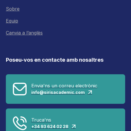
Sobre
Equip
Canvia a l’anglès
Poseu-vos en contacte amb nosaltres
Envia'ns un correu electrònic
info@sirisacademic.com

Truca'ns
+34 93 624 02 28
