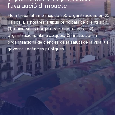
l'avaluació d'impacte
Hem treballat amb més de 250 organitzacions en 25
països. Els nostres 4 tipus principals de clients són
(1) universitats i organització de recerca, (2)
organitzacions filantròpiques, (3) institucions i
organitzacions de ciències de la salut i de la vida, (4)
governs i agències públiques.