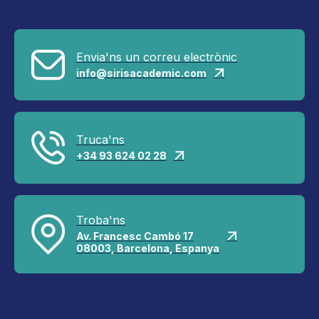
Envia'ns un correu electrònic
info@sirisacademic.com

Truca'ns
+34 93 624 02 28

Troba'ns
Av. Francesc Cambó 17

08003, Barcelona, Espanya